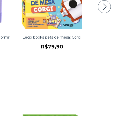
dormir
Lego books pets de mesa: Corgi
Os paíse
R$79,90