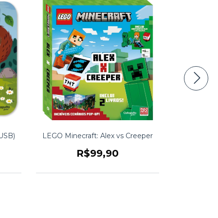
(USB)
LEGO Minecraft: Alex vs Creeper
Lego Class
R$99,90