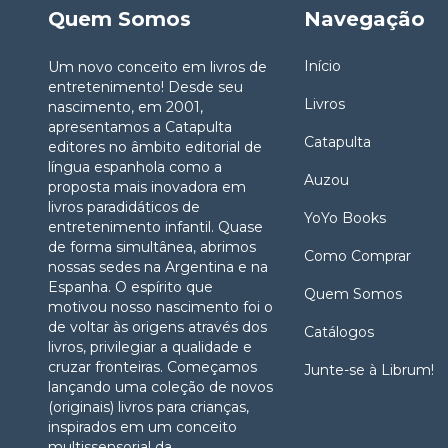
Quem Somos
Navegação
Início
Um novo conceito em livros de
entretenimento! Desde seu
Livros
nascimento, em 2001,
apresentamos a Catapulta
Catapulta
editores no âmbito editorial de
língua espanhola como a
Auzou
proposta mais inovadora em
livros paradidáticos de
YoYo Books
entretenimento infantil. Quase
de forma simultânea, abrimos
Como Comprar
nossas sedes na Argentina e na
Espanha. O espírito que
Quem Somos
motivou nosso nascimento foi o
de voltar às origens através dos
Catálogos
livros, privilegiar a qualidade e
cruzar fronteiras. Começamos
Junte-se à Librum!
lançando uma coleção de novos
(originais) livros para crianças,
inspirados em um conceito
multissensorial da