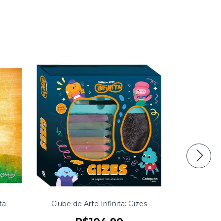
ta
Clube de Arte Infinita: Gizes
Clube de 