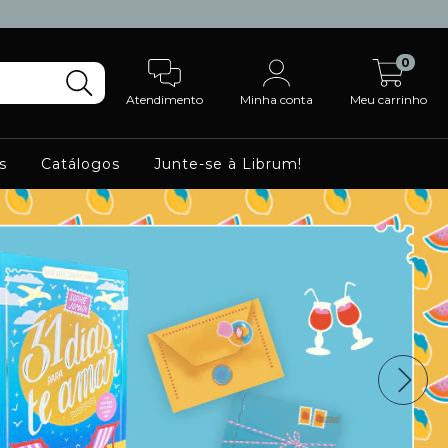
0
Atendimento
Minha conta
Meu carrinho
s
Catálogos
Junte-se à Librum!