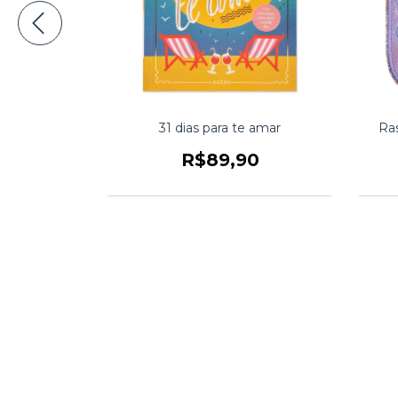
ra-cabeça de
31 dias para te amar
Ras
seus amigos
R$89,90
0