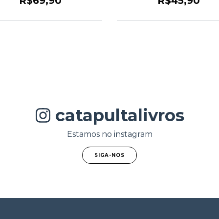
R$69,90
R$45,90
catapultalivros
Estamos no instagram
SIGA-NOS