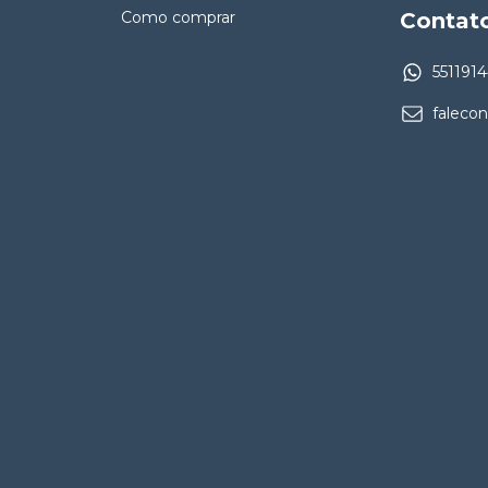
Como comprar
Contat
551191
faleco