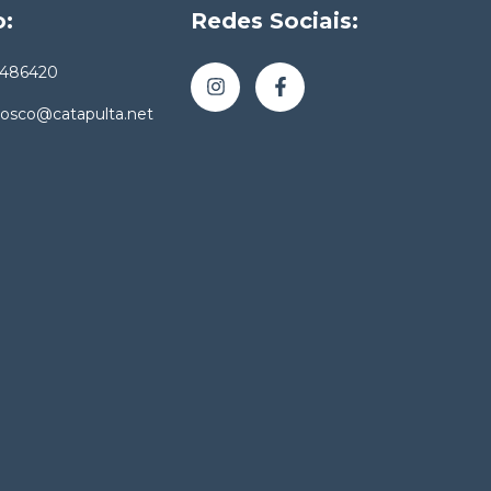
o:
Redes Sociais:
4486420
nosco@catapulta.net