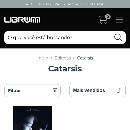
RECEBA SEUS LIVROS FAVORITOS EM CASA!
0
Início
>
Editoras
>
Catarsis
Catarsis
Filtrar